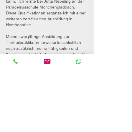
kann. Ich lernte bei Jutta Nebeling an der
Paracelsusschule Mönchengladbach.
Diese Qualifikationen ergänze ich mit einer
weiteren zertifizierten Ausbildung in
Homöopathie.
Meine zwei jährige Ausbildung zur
Tierheilpraktikerin erweiterte schließlich
noch zusätzlich meine Fähigkeiten und
Kenntnisse der Naturheilkunde und "machte
das Ganze rund". Seit 2020 bin ich nach
VDT zertifizierte Tierheilpraktikerin.
Privat schlägt mein Herz für drei tolle
tierische Begleiter an meiner Seite: meine
Kooiker Hündin Bonnie und meine
Islandpferde Auri und Lómi.